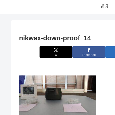
道具
nikwax-down-proof_14
X
Facebook