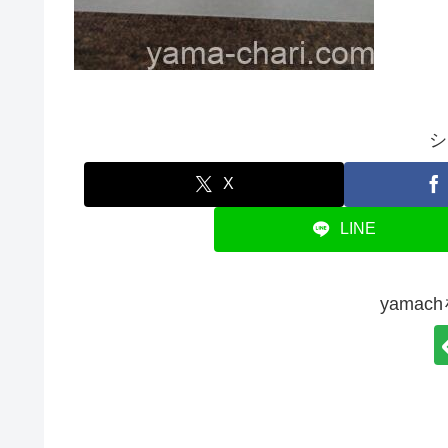
シ
X
LINE
yama