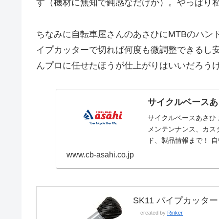
す（機材に無知で鈍感なだけか）。やっぱり
ちなみに自転車屋さんのあさひにMTBのハンド
イプカッターで切れば何度も微調整できるし
んプロに任せたほうが仕上がりはいいだろう
サイクルベースあ
サイクルベースあさひ
メンテンナンス、カス
ド、製品情報まで！ 
トです。
www.cb-asahi.co.jp
SK11 パイプカッター 
created by
Rinker