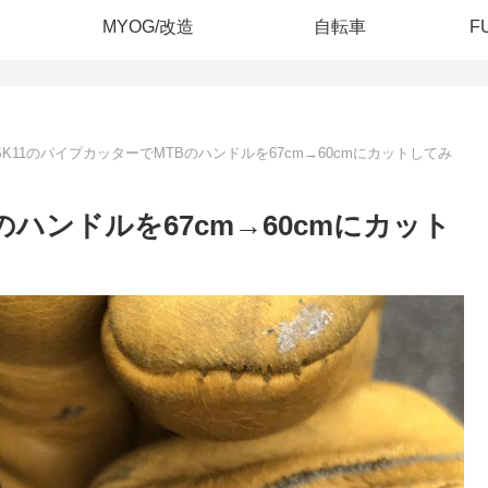
MYOG/改造
自転車
F
SK11のパイプカッターでMTBのハンドルを67cm→60cmにカットしてみ
のハンドルを67cm→60cmにカット