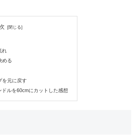
次
流れ
決める
プを元に戻す
ドルを60cmにカットした感想