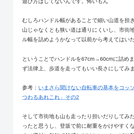
遊び方はしてないんです。怖いもん
むしろハンドル幅があることで細い山道を担
山じゃなくとも狭い道は通りにくいし、市街
ル幅を詰めようかなって以前から考えてはい
ということでハンドルを67cm→60cmに詰
ず法律上、歩道を走ってもいい長さにしてみ
参考：
いまさら聞けない自転車の基本をコッ
つわるあれこれ」その2
そして市街地も山も走ったり担いだりしてみ
ったと思うし、登坂で前に耐重をかけやすくな